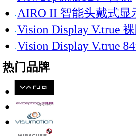
AIRO II 智能头戴式
Vision Display V.tr
Vision Display V.t
热门品牌