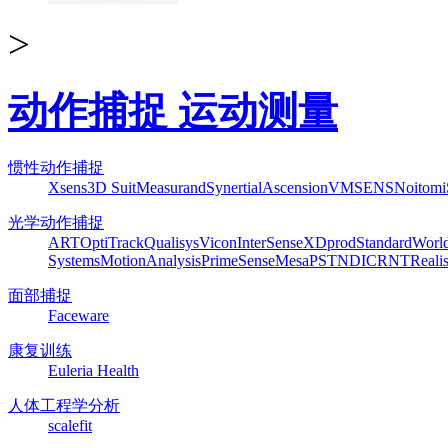
>
动作捕捉 运动测量
惯性动作捕捉
Xsens
3D Suit
Measurand
Synertial
Ascension
VMSENS
Noitom
光学动作捕捉
ART
OptiTrack
Qualisys
Vicon
InterSense
XDprod
Standard
Worl
Systems
MotionAnalysis
PrimeSense
Mesa
PST
NDI
CRNT
Reali
面部捕捉
Faceware
康复训练
Euleria Health
人体工程学分析
scalefit