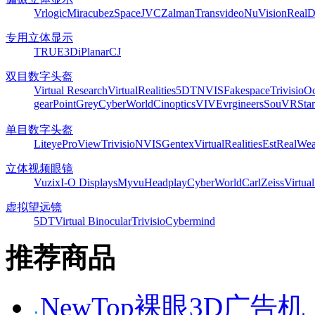
Vrlogic
Miracube
zSpace
JVC
Zalman
Transvideo
NuVision
Real
专用立体显示
TRUE3Di
Planar
CJ
双目数字头盔
Virtual Research
VirtualRealities
5DT
NVIS
Fakespace
Trivisio
Oc
gear
PointGrey
CyberWorld
Cinoptics
VIVE
vrgineers
SouVR
Sta
单目数字头盔
Liteye
ProView
Trivisio
NVIS
Gentex
VirtualRealities
Est
RealWea
立体视频眼镜
Vuzix
I-O Displays
Myvu
Headplay
CyberWorld
CarlZeiss
Virtual
虚拟望远镜
5DT
Virtual Binocular
Trivisio
Cybermind
推荐商品
NewTop裸眼3D广告机