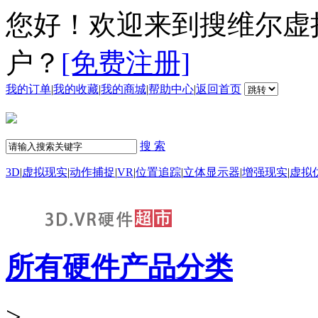
您好！欢迎来到搜维尔虚
户？
[免费注册]
我的订单
|
我的收藏
|
我的商城
|
帮助中心
|
返回首页
搜 索
3D
|
虚拟现实
|
动作捕捉
|
VR
|
位置追踪
|
立体显示器
|
增强现实
|
虚拟
所有硬件产品分类
>