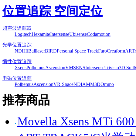
位置追踪 空间定位
超声波追踪器
Logitech
Hexamite
Intersense
Ubisense
Codamotion
光学位置追踪
NDI
HiBall
laserBIRD
Personal Space Track
Faro
Creaform
ART
惯性位置追踪
Xsens
Polhemus
Ascension
VMSENS
Intersense
Trivisio
3D Suit
电磁位置追踪
Polhemus
Ascension
VR-Space
NDI
AMM3D
Ommo
推荐商品
Movella Xsens MT