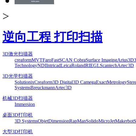
>
逆向工程 打印扫描
3D激光扫描器
creaform
MVT
Faro
FastSCAN Cobra
Surface Imaging
Arius3D
Technology
NDI
Intricad
Leica
Roland
RIEGL
Scantech
Artec3D
3D光学扫描器
Solutionix
Creaform
3D Digital
3D Camega
ExactMetrology
Ster
Systems
Breuckmann
Artec3D
机械3D扫描器
Immersion
桌面3D打印机
3D Systems
Objet
Dimension
RapMan
Solido
MicroJet
Makerbot
S
大型3D打印机