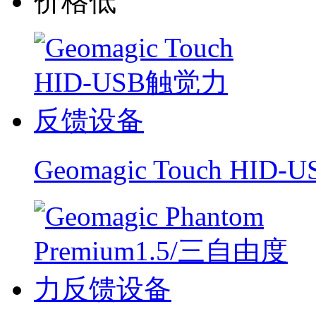
价格低
Geomagic Touch H