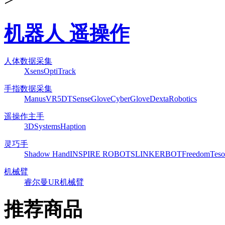
机器人 遥操作
人体数据采集
Xsens
OptiTrack
手指数据采集
ManusVR
5DT
SenseGlove
CyberGlove
DextaRobotics
遥操作主手
3DSystems
Haption
灵巧手
Shadow Hand
INSPIRE ROBOTS
LINKERBOT
Freedom
Teso
机械臂
睿尔曼
UR机械臂
推荐商品