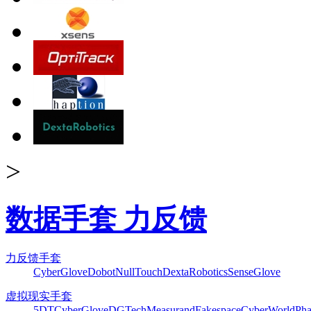
>
数据手套 力反馈
力反馈手套
CyberGlove
Dobot
NullTouch
DextaRobotics
SenseGlove
虚拟现实手套
5DT
CyberGlove
DGTech
Measurand
Fakespace
CyberWorld
Pha