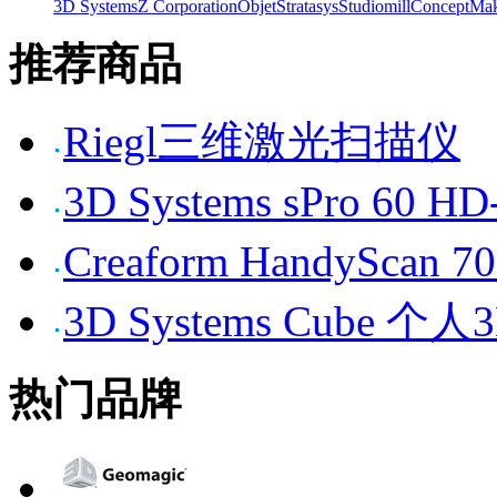
3D Systems
Z Corporation
Objet
Stratasys
Studiomill
Concept
Mak
推荐商品
Riegl三维激光扫描仪
3D Systems sPro 6
Creaform HandySc
3D Systems Cube 
热门品牌