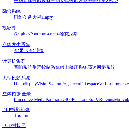
被动立体投影设备
主动立体投影设备
激光投影
SECO
融合系统
讯维
创凯
大视
Hapry
投影幕
Graphics
Panoram
screens
哈克尼斯
立体发生系统
3D显卡
3D眼镜
计算机集群
音响系统
集群控制系统
供电稳压系统
高速网络系统
大型投影系统
Heliodisplay
VisionStation
Fogscreen
Fakespace
Visbox
Immersiv
立体拍摄|全景
Immersive Media
Panoramic360
Pentaone
SouVR
Genus
Miracu
DLP投影箱体
Triolion
LCD拼接屏