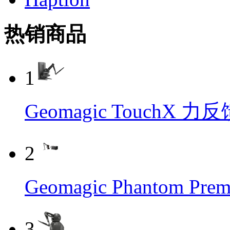
热销商品
1
Geomagic TouchX 
2
Geomagic Phantom P
3