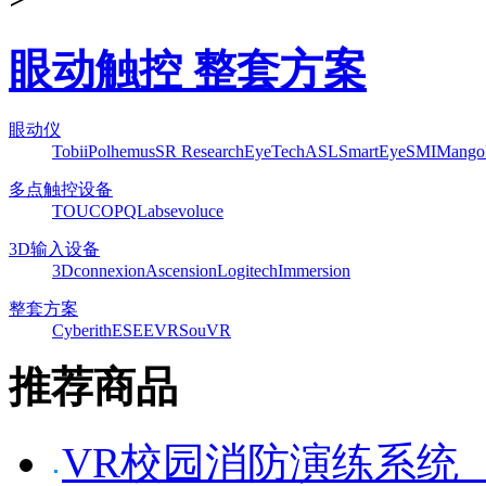
眼动触控 整套方案
眼动仪
Tobii
Polhemus
SR Research
EyeTech
ASL
SmartEye
SMI
Mango
多点触控设备
TOUCO
PQLabs
evoluce
3D输入设备
3Dconnexion
Ascension
Logitech
Immersion
整套方案
Cyberith
ESEEVR
SouVR
推荐商品
VR校园消防演练系统