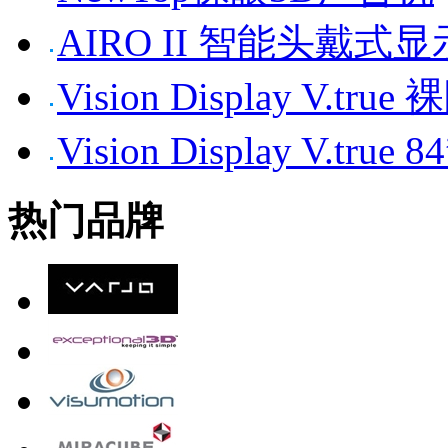
AIRO II 智能头戴式
Vision Display V.tr
Vision Display V.t
热门品牌