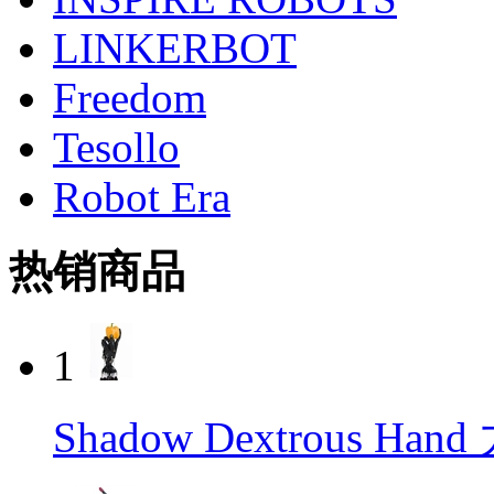
LINKERBOT
Freedom
Tesollo
Robot Era
热销商品
1
Shadow Dextrous H