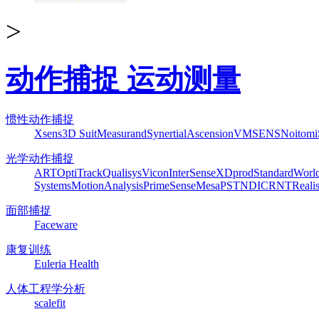
>
动作捕捉 运动测量
惯性动作捕捉
Xsens
3D Suit
Measurand
Synertial
Ascension
VMSENS
Noitom
光学动作捕捉
ART
OptiTrack
Qualisys
Vicon
InterSense
XDprod
Standard
Worl
Systems
MotionAnalysis
PrimeSense
Mesa
PST
NDI
CRNT
Reali
面部捕捉
Faceware
康复训练
Euleria Health
人体工程学分析
scalefit