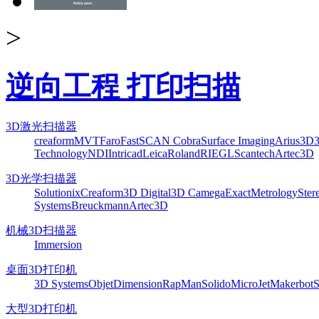
>
逆向工程 打印扫描
3D激光扫描器
creaform
MVT
Faro
FastSCAN Cobra
Surface Imaging
Arius3D
Technology
NDI
Intricad
Leica
Roland
RIEGL
Scantech
Artec3D
3D光学扫描器
Solutionix
Creaform
3D Digital
3D Camega
ExactMetrology
Ster
Systems
Breuckmann
Artec3D
机械3D扫描器
Immersion
桌面3D打印机
3D Systems
Objet
Dimension
RapMan
Solido
MicroJet
Makerbot
S
大型3D打印机