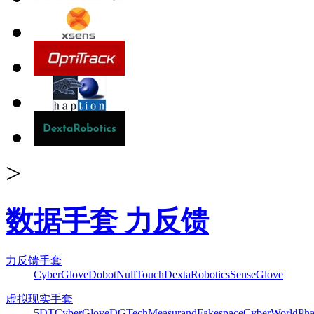
>
数据手套 力反馈
力反馈手套
CyberGlove
Dobot
NullTouch
DextaRobotics
SenseGlove
虚拟现实手套
5DT
CyberGlove
DGTech
Measurand
Fakespace
CyberWorld
Pha