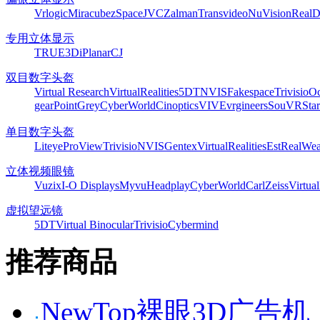
Vrlogic
Miracube
zSpace
JVC
Zalman
Transvideo
NuVision
Real
专用立体显示
TRUE3Di
Planar
CJ
双目数字头盔
Virtual Research
VirtualRealities
5DT
NVIS
Fakespace
Trivisio
Oc
gear
PointGrey
CyberWorld
Cinoptics
VIVE
vrgineers
SouVR
Sta
单目数字头盔
Liteye
ProView
Trivisio
NVIS
Gentex
VirtualRealities
Est
RealWea
立体视频眼镜
Vuzix
I-O Displays
Myvu
Headplay
CyberWorld
CarlZeiss
Virtual
虚拟望远镜
5DT
Virtual Binocular
Trivisio
Cybermind
推荐商品
NewTop裸眼3D广告机