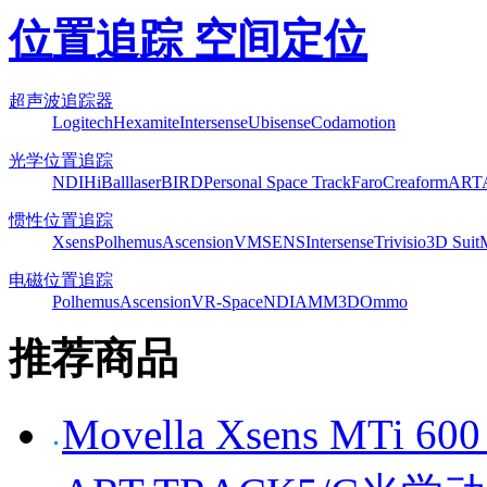
位置追踪 空间定位
超声波追踪器
Logitech
Hexamite
Intersense
Ubisense
Codamotion
光学位置追踪
NDI
HiBall
laserBIRD
Personal Space Track
Faro
Creaform
ART
惯性位置追踪
Xsens
Polhemus
Ascension
VMSENS
Intersense
Trivisio
3D Suit
电磁位置追踪
Polhemus
Ascension
VR-Space
NDI
AMM3D
Ommo
推荐商品
Movella Xsens MT