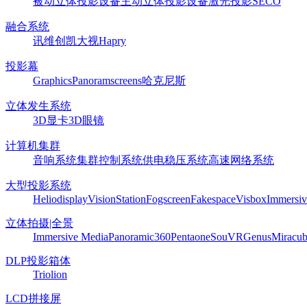
被动立体投影设备
主动立体投影设备
激光投影
SECO
融合系统
讯维
创凯
大视
Hapry
投影幕
Graphics
Panoram
screens
哈克尼斯
立体发生系统
3D显卡
3D眼镜
计算机集群
音响系统
集群控制系统
供电稳压系统
高速网络系统
大型投影系统
Heliodisplay
VisionStation
Fogscreen
Fakespace
Visbox
Immersiv
立体拍摄|全景
Immersive Media
Panoramic360
Pentaone
SouVR
Genus
Miracu
DLP投影箱体
Triolion
LCD拼接屏