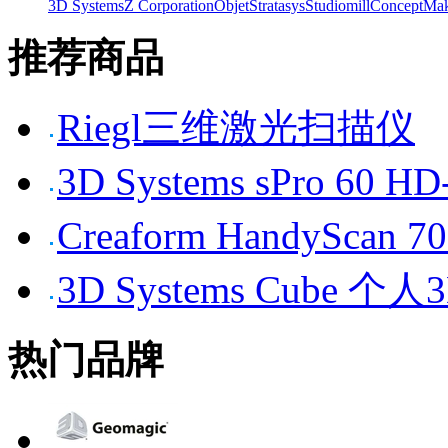
3D Systems
Z Corporation
Objet
Stratasys
Studiomill
Concept
Mak
推荐商品
Riegl三维激光扫描仪
3D Systems sPro 6
Creaform HandySc
3D Systems Cube 
热门品牌