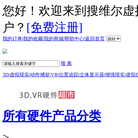
您好！欢迎来到搜维尔虚
户？
[免费注册]
我的订单
|
我的收藏
|
我的商城
|
帮助中心
|
返回首页
搜 索
3D
|
虚拟现实
|
动作捕捉
|
VR
|
位置追踪
|
立体显示器
|
增强现实
|
虚拟
所有硬件产品分类
>