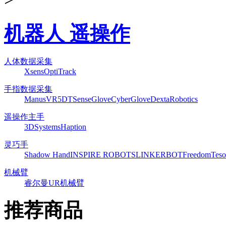
机器人 遥操作
人体数据采集
Xsens
OptiTrack
手指数据采集
ManusVR
5DT
SenseGlove
CyberGlove
DextaRobotics
遥操作主手
3DSystems
Haption
灵巧手
Shadow Hand
INSPIRE ROBOTS
LINKERBOT
Freedom
Teso
机械臂
睿尔曼
UR机械臂
推荐商品