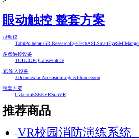
眼动触控 整套方案
眼动仪
Tobii
Polhemus
SR Research
EyeTech
ASL
SmartEye
SMI
Mango
多点触控设备
TOUCO
PQLabs
evoluce
3D输入设备
3Dconnexion
Ascension
Logitech
Immersion
整套方案
Cyberith
ESEEVR
SouVR
推荐商品
VR校园消防演练系统