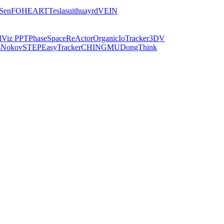
iSen
FOHEART
Teslasuit
huayrd
VEIN
dViz PPT
PhaseSpace
ReActor
Organic
IoTracker
3DV
s
Nokov
STEP
EasyTracker
CHINGMU
DongThink