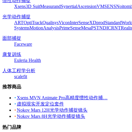
惯性动作捕捉
Xsens
3D Suit
Measurand
Synertial
Ascension
VMSENS
Noitom
光学动作捕捉
ART
OptiTrack
Qualisys
Vicon
InterSense
XDprod
Standard
Worl
Systems
MotionAnalysis
PrimeSense
Mesa
PST
NDI
CRNT
Reali
面部捕捉
Faceware
康复训练
Euleria Health
人体工程学分析
scalefit
推荐商品
Xsens MVN Animate Pro高精度惯性动作捕…
虚拟现实开发定位套件
Nokov Mars 12H光学动作捕捉镜头
Nokov Mars 8H光学动作捕捉镜头
热门品牌