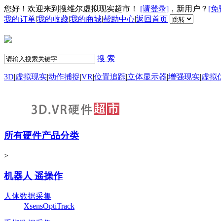
您好！欢迎来到搜维尔虚拟现实超市！
[请登录]
，新用户？
[免
我的订单
|
我的收藏
|
我的商城
|
帮助中心
|
返回首页
搜 索
3D
|
虚拟现实
|
动作捕捉
|
VR
|
位置追踪
|
立体显示器
|
增强现实
|
虚拟
所有硬件产品分类
>
机器人 遥操作
人体数据采集
Xsens
OptiTrack