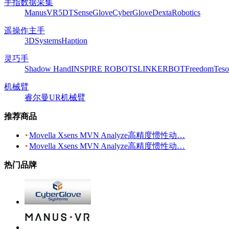
手指数据采集
ManusVR
5DT
SenseGlove
CyberGlove
DextaRobotics
遥操作主手
3DSystems
Haption
灵巧手
Shadow Hand
INSPIRE ROBOTS
LINKERBOT
Freedom
Teso
机械臂
睿尔曼
UR机械臂
推荐商品
Movella Xsens MVN Analyze高精度惯性动…
Movella Xsens MVN Analyze高精度惯性动…
热门品牌