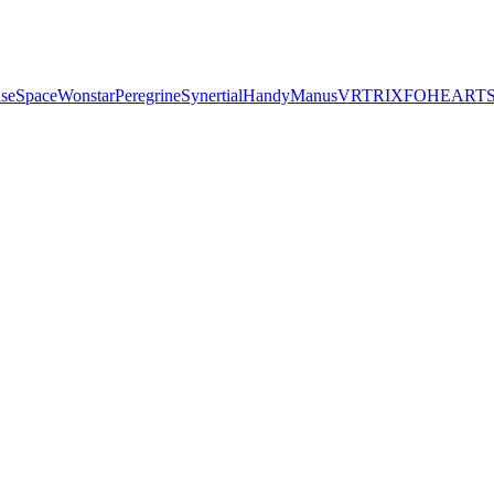
seSpace
Wonstar
Peregrine
Synertial
Handy
Manus
VRTRIX
FOHEART
S