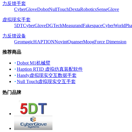
力反馈手套
CyberGlove
Dobot
NullTouch
DextaRobotics
SenseGlove
虚拟现实手套
5DT
CyberGlove
DGTech
Measurand
Fakespace
CyberWorld
Pha
力反馈设备
Geomagic
HAPTION
Novint
Quanser
Moog
Force Dimension
推荐商品
Dobot M1机械臂
Haption RTID 虚拟仿真装配软件
Handy虚拟现实交互数据手套
Null Touch虚拟现实交互手套
热门品牌