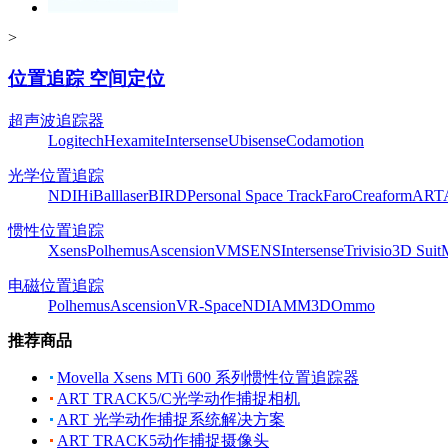
>
位置追踪 空间定位
超声波追踪器
Logitech
Hexamite
Intersense
Ubisense
Codamotion
光学位置追踪
NDI
HiBall
laserBIRD
Personal Space Track
Faro
Creaform
ART
惯性位置追踪
Xsens
Polhemus
Ascension
VMSENS
Intersense
Trivisio
3D Suit
电磁位置追踪
Polhemus
Ascension
VR-Space
NDI
AMM3D
Ommo
推荐商品
Movella Xsens MTi 600 系列惯性位置追踪器
ART TRACK5/C光学动作捕捉相机
ART 光学动作捕捉系统解决方案
ART TRACK5动作捕捉摄像头