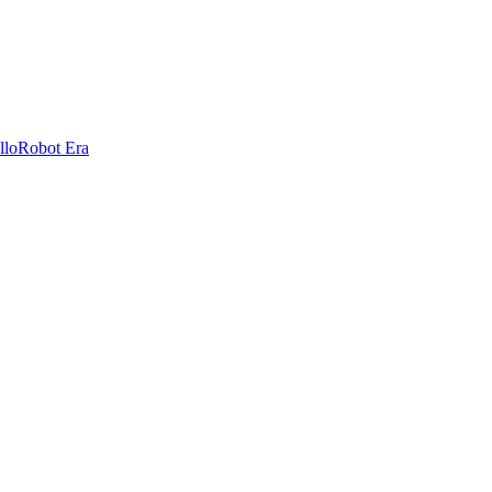
llo
Robot Era