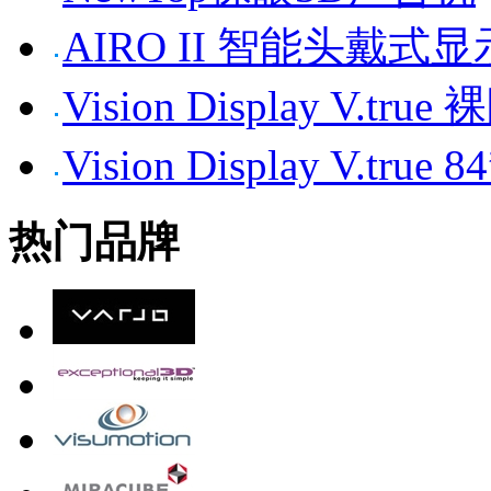
AIRO II 智能头戴式
Vision Display V.tr
Vision Display V.t
热门品牌