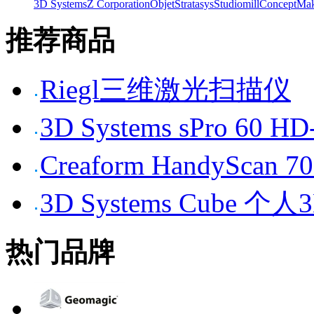
3D Systems
Z Corporation
Objet
Stratasys
Studiomill
Concept
Mak
推荐商品
Riegl三维激光扫描仪
3D Systems sPro 6
Creaform HandySc
3D Systems Cube 
热门品牌