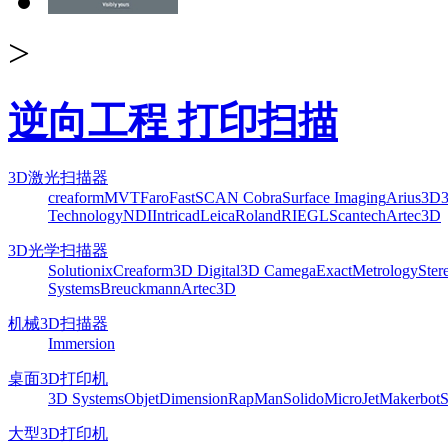
>
逆向工程 打印扫描
3D激光扫描器
creaform
MVT
Faro
FastSCAN Cobra
Surface Imaging
Arius3D
Technology
NDI
Intricad
Leica
Roland
RIEGL
Scantech
Artec3D
3D光学扫描器
Solutionix
Creaform
3D Digital
3D Camega
ExactMetrology
Ster
Systems
Breuckmann
Artec3D
机械3D扫描器
Immersion
桌面3D打印机
3D Systems
Objet
Dimension
RapMan
Solido
MicroJet
Makerbot
S
大型3D打印机