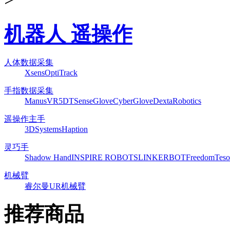
机器人 遥操作
人体数据采集
Xsens
OptiTrack
手指数据采集
ManusVR
5DT
SenseGlove
CyberGlove
DextaRobotics
遥操作主手
3DSystems
Haption
灵巧手
Shadow Hand
INSPIRE ROBOTS
LINKERBOT
Freedom
Teso
机械臂
睿尔曼
UR机械臂
推荐商品