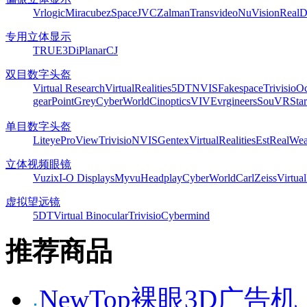
Vrlogic
Miracube
zSpace
JVC
Zalman
Transvideo
NuVision
Real
专用立体显示
TRUE3Di
Planar
CJ
双目数字头盔
Virtual Research
VirtualRealities
5DT
NVIS
Fakespace
Trivisio
Oc
gear
PointGrey
CyberWorld
Cinoptics
VIVE
vrgineers
SouVR
Sta
单目数字头盔
Liteye
ProView
Trivisio
NVIS
Gentex
VirtualRealities
Est
RealWea
立体视频眼镜
Vuzix
I-O Displays
Myvu
Headplay
CyberWorld
CarlZeiss
Virtual
虚拟望远镜
5DT
Virtual Binocular
Trivisio
Cybermind
推荐商品
NewTop裸眼3D广告机