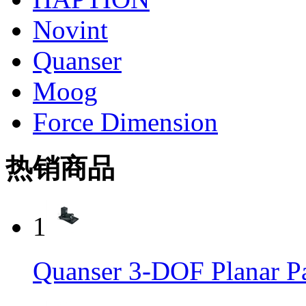
Novint
Quanser
Moog
Force Dimension
热销商品
1
Quanser 3-DOF Plana