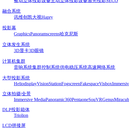
被动立体投影设备
主动立体投影设备
激光投影
SECO
融合系统
讯维
创凯
大视
Hapry
投影幕
Graphics
Panoram
screens
哈克尼斯
立体发生系统
3D显卡
3D眼镜
计算机集群
音响系统
集群控制系统
供电稳压系统
高速网络系统
大型投影系统
Heliodisplay
VisionStation
Fogscreen
Fakespace
Visbox
Immersiv
立体拍摄|全景
Immersive Media
Panoramic360
Pentaone
SouVR
Genus
Miracu
DLP投影箱体
Triolion
LCD拼接屏