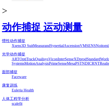
>
动作捕捉 运动测量
惯性动作捕捉
Xsens
3D Suit
Measurand
Synertial
Ascension
VMSENS
Noitom
光学动作捕捉
ART
OptiTrack
Qualisys
Vicon
InterSense
XDprod
Standard
Worl
Systems
MotionAnalysis
PrimeSense
Mesa
PST
NDI
CRNT
Reali
面部捕捉
Faceware
康复训练
Euleria Health
人体工程学分析
scalefit