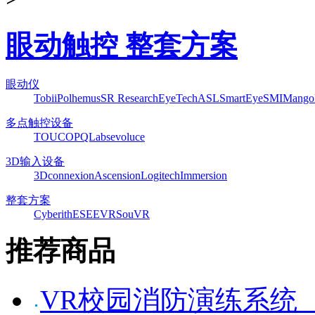
眼动触控 整套方案
眼动仪
Tobii
Polhemus
SR Research
EyeTech
ASL
SmartEye
SMI
Mango
多点触控设备
TOUCO
PQLabs
evoluce
3D输入设备
3Dconnexion
Ascension
Logitech
Immersion
整套方案
Cyberith
ESEEVR
SouVR
推荐商品
VR校园消防演练系统