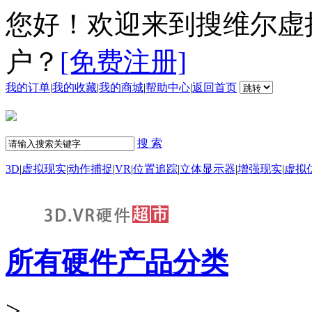
您好！欢迎来到搜维尔虚
户？
[免费注册]
我的订单
|
我的收藏
|
我的商城
|
帮助中心
|
返回首页
搜 索
3D
|
虚拟现实
|
动作捕捉
|
VR
|
位置追踪
|
立体显示器
|
增强现实
|
虚拟
所有硬件产品分类
>