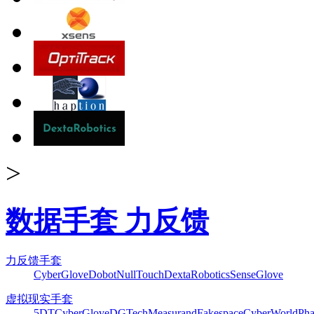
>
数据手套 力反馈
力反馈手套
CyberGlove
Dobot
NullTouch
DextaRobotics
SenseGlove
虚拟现实手套
5DT
CyberGlove
DGTech
Measurand
Fakespace
CyberWorld
Pha