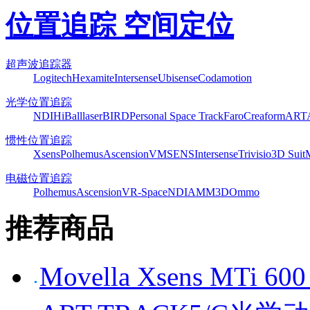
位置追踪 空间定位
超声波追踪器
Logitech
Hexamite
Intersense
Ubisense
Codamotion
光学位置追踪
NDI
HiBall
laserBIRD
Personal Space Track
Faro
Creaform
ART
惯性位置追踪
Xsens
Polhemus
Ascension
VMSENS
Intersense
Trivisio
3D Suit
电磁位置追踪
Polhemus
Ascension
VR-Space
NDI
AMM3D
Ommo
推荐商品
Movella Xsens MT